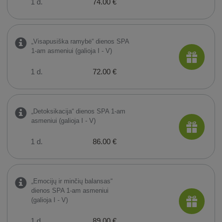
1 d.
74.00 €
„Visapusiška ramybė“ dienos SPA
1-am asmeniui (galioja I - V)
1 d.
72.00 €
„Detoksikacija“ dienos SPA 1-am
asmeniui (galioja I - V)
1 d.
86.00 €
„Emocijų ir minčių balansas“
dienos SPA 1-am asmeniui
(galioja I - V)
1 d.
89.00 €