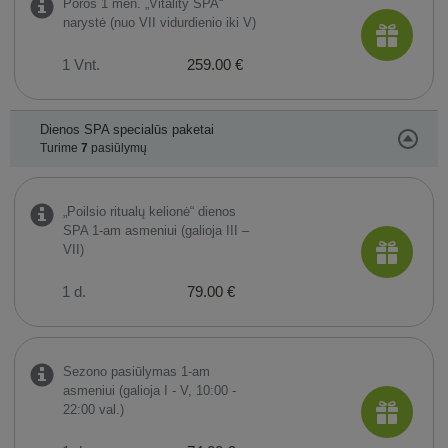
Poros 1 mėn. „Vitality SPA“
narystė (nuo VII vidurdienio iki V)
1 Vnt.
259.00 €
Dienos SPA specialūs paketai
Turime
7
pasiūlymų
„Poilsio ritualų kelionė“ dienos
SPA 1-am asmeniui (galioja III –
VII)
1 d.
79.00 €
Sezono pasiūlymas 1-am
asmeniui (galioja I - V, 10:00 -
22:00 val.)