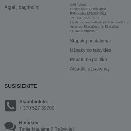
UAB "Villon"
Atgal į pagrindinį
Įmonės kodas 110004884
PVM kodas LT100048811
Tel.: + 370 527 39700
El.paštas: reservations@vilniusresort.com
Adresas: Ežeraičių g. 2, Ežeraičiai,
LT-14200 Vilniaus r.
Slapukų nustatymai
Užsakymo taisyklės
Privatumo politika
Atšaukti užsakymą
SUSISIEKITE
Skambinkite:
+ 370 527 39700
Rašykite:
Turite klausimų? Rašykite!