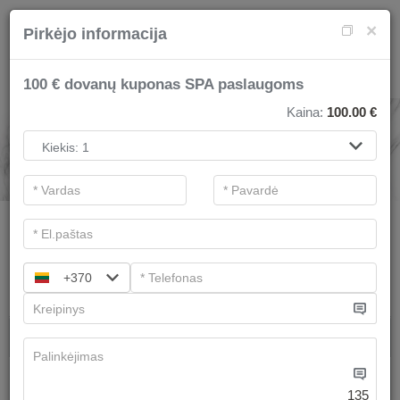
×
Pirkėjo informacija
100 € dovanų kuponas SPA paslaugoms
Kaina:
100.00
€
SPA PASLAUGOS
.
Pagrindiniai filtrai
Kategorijos
+370
Ieškoti
Dovanų idėjos
Terapeutai rekomenduoja
Turime
3
pasiūlymų
135