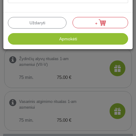
Akimirkos kartu ritualas 2-iem
asmenims (VII-V)
Uždaryti
+
60 min.
118.00 €
Apmokėti
Žydinčių alyvų ritualas 1-am
asmeniui (VII-V)
75 min.
75.00 €
Vasarinis atgimimo ritualas 1-am
asmeniui
75 min.
75.00 €