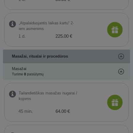
„Atpalaiduojantis laikas kartu“ 2-
iem asmenims
1 d.
225.00 €
Masažai, ritualai ir procedūros
Masažai
Turime
8
pasiūlymų
Tailandietiškas masažas nugarai /
kojoms
45 min.
64.00 €