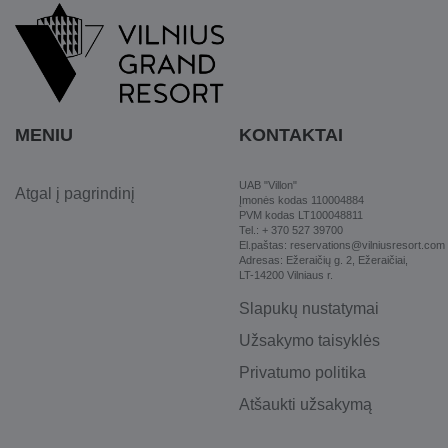
MENIU
KONTAKTAI
UAB "Villon"
Atgal į pagrindinį
Įmonės kodas 110004884
PVM kodas LT100048811
Tel.: + 370 527 39700
El.paštas: reservations@vilniusresort.com
Adresas: Ežeraičių g. 2, Ežeraičiai,
LT-14200 Vilniaus r.
Slapukų nustatymai
Užsakymo taisyklės
Privatumo politika
Atšaukti užsakymą