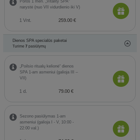
Poros 1 mėn. „Vitality SPA“
narystė (nuo VII vidurdienio iki V)
1 Vnt.
259.00 €
Dienos SPA specialūs paketai
Turime
7
pasiūlymų
„Poilsio ritualų kelionė“ dienos
SPA 1-am asmeniui (galioja III –
VII)
1 d.
79.00 €
Sezono pasiūlymas 1-am
asmeniui (galioja I - V, 10:00 -
22:00 val.)