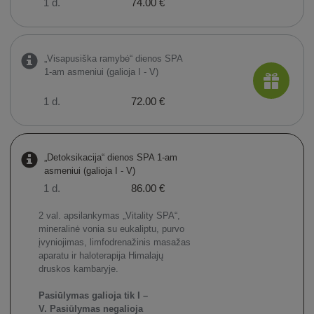
1 d.
74.00 €
„Visapusiška ramybė“ dienos SPA
1-am asmeniui (galioja I - V)
1 d.
72.00 €
„Detoksikacija“ dienos SPA 1-am
asmeniui (galioja I - V)
1 d.
86.00 €
2 val. apsilankymas „Vitality SPA“,
mineralinė vonia su eukaliptu, purvo
įvyniojimas, limfodrenažinis masažas
aparatu ir haloterapija Himalajų
druskos kambaryje.
Pasiūlymas galioja tik I –
V.
Pasiūlymas negalioja