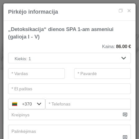
×
Pirkėjo informacija
„Detoksikacija“ dienos SPA 1-am asmeniui
(galioja I - V)
SPA PASLAUGOS
Kaina:
86.00
€
.
Pagrindiniai filtrai
Kategorijos
Ieškoti
+370
Dovanų idėjos
Terapeutai rekomenduoja
Turime
3
pasiūlymų