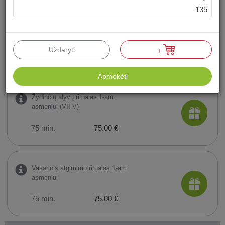
135
Akimirkos kartu ritualas 2-iem
asmenims (VII-V)
Uždaryti
+
60 min.
118.00 €
Apmokėti
Žydinčių alyvų ritualas 1-am
asmeniui (VII-V)
75 min.
75.00 €
Vasarinis atgimimo ritualas 1-am
asmeniui
75 min.
75.00 €