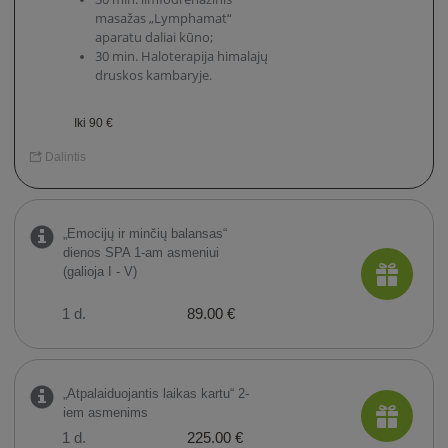
masažas „Lymphamat“
aparatu daliai kūno;
30 min. Haloterapija himalajų
druskos kambaryje.
Iki 90 €
Dalintis
„Emocijų ir minčių balansas“
dienos SPA 1-am asmeniui
(galioja I - V)
1 d.
89.00 €
„Atpalaiduojantis laikas kartu“ 2-
iem asmenims
1 d.
225.00 €