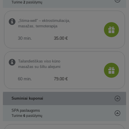
Turime
2
pasiūlymų
„Stima-well“ – ektrostimuliacija,
masažas, termoterapija
30 min.
35.00 €
Tailandietiškas viso kūno
masažas su šiltu aliejumi
60 min.
79.00 €
Suminiai kuponai
SPA paslaugoms
Turime
6
pasiūlymų