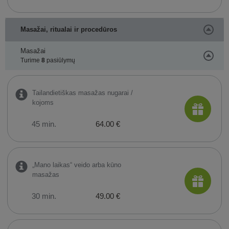
Masažai, ritualai ir procedūros
Masažai
Turime
8
pasiūlymų
Tailandietiškas masažas nugarai /
kojoms
45 min.
64.00 €
„Mano laikas“ veido arba kūno
masažas
30 min.
49.00 €