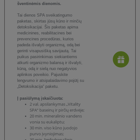
šventinėmis dienomis
.
Tai dienos SPA sveikatingumo
paketas, skirtas jūsų kūno ir minčių
detoksikacijai. Šis paketas apima
medicinines, reabilitacines bei
prevencines procedūras, kurios
padeda išvalyti organizmą, odą bei
gerinti visapusišką savijautą. Tai
puikus pasirinkimas siekiantiems
atkurti organizmo balansą ir išvalyti,
kūną, odą ir sielą nuo negatyvios
aplinkos poveikio. Pajuskite
lengvumo ir atsipalaidavimo pojūtį su
„Detoksikacija“ paketu.
Į pasiūlymą įskaičiuota:
2 val. apsilankymas „Vitality
SPA“ baseinų ir pirčių erdvėje;
20 min. mineralinio vandens
vonia su eukaliptu;
30 min. viso kūno juodojo
purvo įvyniojimas;
30 min. limfodrenažinis