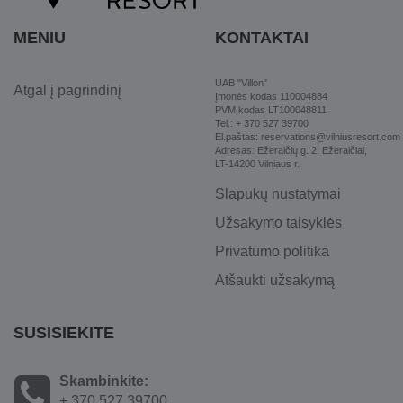
MENIU
KONTAKTAI
UAB "Villon"
Atgal į pagrindinį
Įmonės kodas 110004884
PVM kodas LT100048811
Tel.: + 370 527 39700
El.paštas: reservations@vilniusresort.com
Adresas: Ežeraičių g. 2, Ežeraičiai,
LT-14200 Vilniaus r.
Slapukų nustatymai
Užsakymo taisyklės
Privatumo politika
Atšaukti užsakymą
SUSISIEKITE
Skambinkite:
+ 370 527 39700