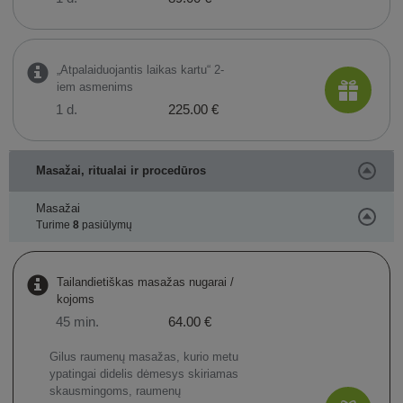
„Atpalaiduojantis laikas kartu“ 2-
iem asmenims
1 d.
225.00 €
Masažai, ritualai ir procedūros
Masažai
Turime
8
pasiūlymų
Tailandietiškas masažas nugarai /
kojoms
45 min.
64.00 €
​Gilus raumenų masažas, kurio metu
ypatingai didelis dėmesys skiriamas
skausmingoms, raumenų