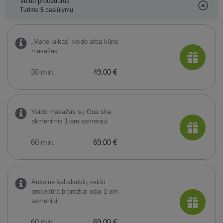
Veido procedūros
Turime
5
pasiūlymų
„Mano laikas“ veido arba kūno
masažas
30 min.
49.00 €
Veido masažas su Gua sha
akmenimis 1-am asmeniui
60 min.
69.00 €
Auksinė šaltalankių veido
procedūra brandžiai odai 1-am
asmeniui
60 min.
69.00 €