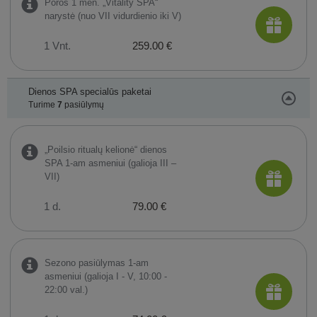
Poros 1 mėn. „Vitality SPA“
narystė (nuo VII vidurdienio iki V)
1 Vnt.
259.00 €
Dienos SPA specialūs paketai
Turime
7
pasiūlymų
„Poilsio ritualų kelionė“ dienos
SPA 1-am asmeniui (galioja III –
VII)
1 d.
79.00 €
Sezono pasiūlymas 1-am
asmeniui (galioja I - V, 10:00 -
22:00 val.)