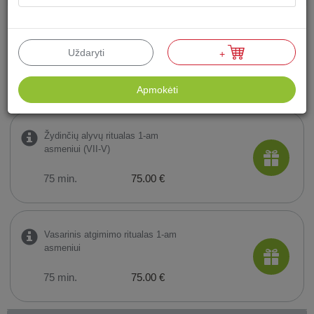
Akimirkos kartu ritualas 2-iem
asmenims (VII-V)
Uždaryti
+
60 min.
118.00 €
Apmokėti
Žydinčių alyvų ritualas 1-am
asmeniui (VII-V)
75 min.
75.00 €
Vasarinis atgimimo ritualas 1-am
asmeniui
75 min.
75.00 €