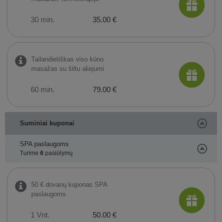
30 min.
35.00 €
Tailandietiškas viso kūno
masažas su šiltu aliejumi
60 min.
79.00 €
Suminiai kuponai
SPA paslaugoms
Turime
6
pasiūlymų
50 € dovanų kuponas SPA
paslaugoms
1 Vnt.
50.00 €