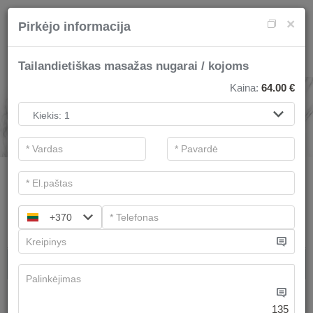
×
Pirkėjo informacija
Tailandietiškas masažas nugarai / kojoms
Kaina:
64.00
€
SPA PASLAUGOS
.
Pagrindiniai filtrai
Kategorijos
+370
Ieškoti
Dovanų idėjos
Terapeutai rekomenduoja
Turime
3
pasiūlymų
135