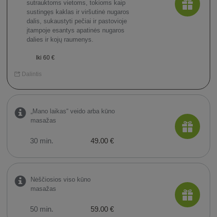
sutrauktoms vietoms, tokioms kaip
sustingęs kaklas ir viršutinė nugaros
dalis, sukaustyti pečiai ir pastovioje
įtampoje esantys apatinės nugaros
dalies ir kojų raumenys.
Iki 60 €
Dalintis
„Mano laikas“ veido arba kūno
masažas
30 min.
49.00 €
Nėščiosios viso kūno
masažas
50 min.
59.00 €