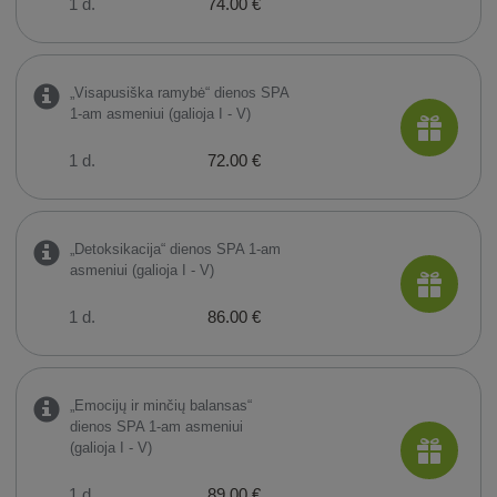
1 d.
74.00 €
„Visapusiška ramybė“ dienos SPA
1-am asmeniui (galioja I - V)
1 d.
72.00 €
„Detoksikacija“ dienos SPA 1-am
asmeniui (galioja I - V)
1 d.
86.00 €
„Emocijų ir minčių balansas“
dienos SPA 1-am asmeniui
(galioja I - V)
1 d.
89.00 €