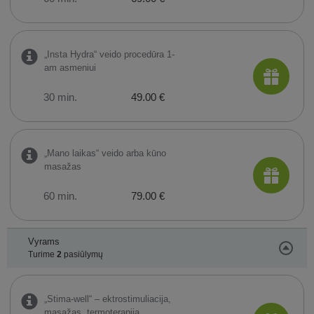
„Insta Hydra“ veido procedūra 1-
am asmeniui
30 min.
49.00 €
„Mano laikas“ veido arba kūno
masažas
60 min.
79.00 €
Vyrams
Turime
2
pasiūlymų
„Stima-well“ – ektrostimuliacija,
masažas, termoterapija