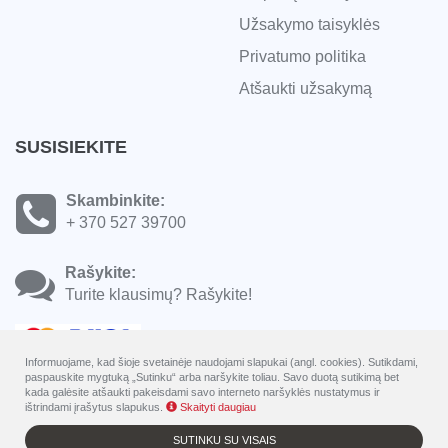
Užsakymo taisyklės
Privatumo politika
Atšaukti užsakymą
SUSISIEKITE
Skambinkite:
+ 370 527 39700
Rašykite:
Turite klausimų? Rašykite!
Informuojame, kad šioje svetainėje naudojami slapukai (angl. cookies). Sutikdami,
paspauskite mygtuką „Sutinku“ arba naršykite toliau. Savo duotą sutikimą bet
kada galėsite atšaukti pakeisdami savo interneto naršyklės nustatymus ir
ištrindami įrašytus slapukus.
Skaityti daugiau
SUTINKU SU VISAIS