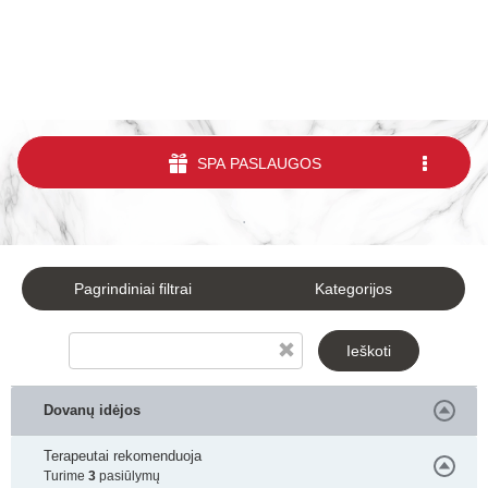
SPA PASLAUGOS
.
Pagrindiniai filtrai
Kategorijos
Ieškoti
Dovanų idėjos
Terapeutai rekomenduoja
Turime
3
pasiūlymų