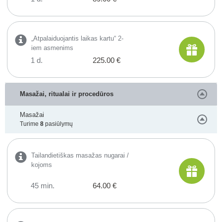
„Atpalaiduojantis laikas kartu“ 2-
iem asmenims
1 d.
225.00 €
Masažai, ritualai ir procedūros
Masažai
Turime
8
pasiūlymų
Tailandietiškas masažas nugarai /
kojoms
45 min.
64.00 €