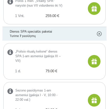
Poros 1 mėn. „Vitality SPA“
narystė (nuo VII vidurdienio iki V)
1 Vnt.
259.00 €
Dienos SPA specialūs paketai
Turime
7
pasiūlymų
„Poilsio ritualų kelionė“ dienos
SPA 1-am asmeniui (galioja III –
VII)
1 d.
79.00 €
Sezono pasiūlymas 1-am
asmeniui (galioja I - V, 10:00 -
22:00 val.)