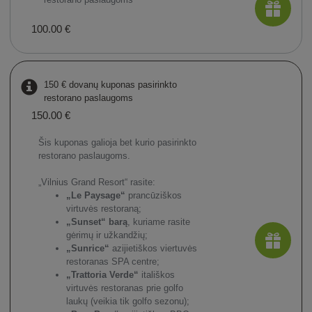
100.00 €
150 € dovanų kuponas pasirinkto
restorano paslaugoms
150.00 €
Šis kuponas galioja bet kurio pasirinkto
restorano paslaugoms.
„Vilnius Grand Resort“ rasite:
„Le Paysage“
prancūziškos
virtuvės restoraną;
„Sunset“ barą
, kuriame rasite
gėrimų ir užkandžių;
„Sunrice“
azijietiškos viertuvės
restoranas SPA centre;
„Trattoria Verde“
itališkos
virtuvės restoranas prie golfo
laukų (veikia tik golfo sezonu);