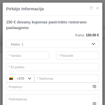
×
Pirkėjo informacija
150 € dovanų kuponas pasirinkto restorano
paslaugoms
RESTORANAI IR GOLFAS
Kaina:
150.00
€
.
Pagrindiniai filtrai
Kategorijos
Ieškoti
+370
Dovanų idėjos
Jūsų šventei