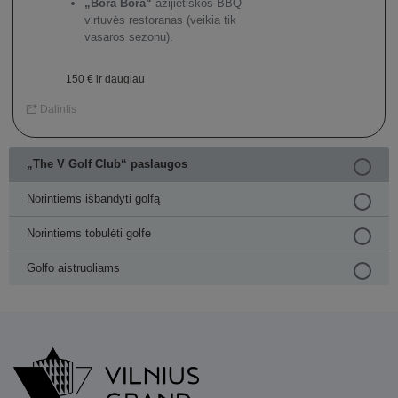
„Bora Bora“
azijietiškos BBQ
virtuvės restoranas (veikia tik
vasaros sezonu).
150 € ir daugiau
Dalintis
„The V Golf Club“ paslaugos
Norintiems išbandyti golfą
Norintiems tobulėti golfe
Golfo aistruoliams