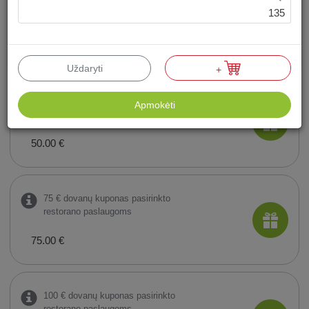
Vėlyvieji sekmadienio pusryčiai
135
Specialūs pasiūlymai
Suminiai kuponai
Uždaryti
+
50 € dovanų kuponas pasirinkto
Apmokėti
restorano paslaugoms
50.00 €
75 € dovanų kuponas pasirinkto
restorano paslaugoms
75.00 €
100 € dovanų kuponas pasirinkto
restorano paslaugoms