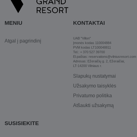
MENIU
KONTAKTAI
UAB "Villon"
Atgal į pagrindinį
Įmonės kodas 110004884
PVM kodas LT100048811
Tel.: + 370 527 39700
El.paštas: reservations@vilniusresort.com
Adresas: Ežeraičių g. 2, Ežeraičiai,
LT-14200 Vilniaus r.
Slapukų nustatymai
Užsakymo taisyklės
Privatumo politika
Atšaukti užsakymą
SUSISIEKITE